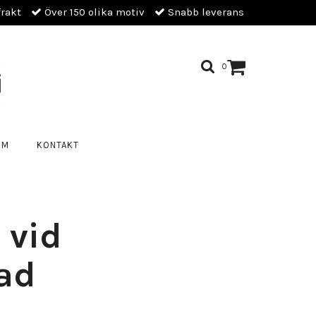
frakt
Över 150 olika motiv
Snabb leverans
0
OM
KONTAKT
vid
tad