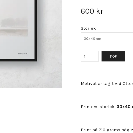
600 kr
Storlek
30x40 cm
KÖP
Motivet är tagit vid Otte
Printens storlek:
30x40 
Print på 210 grams högk