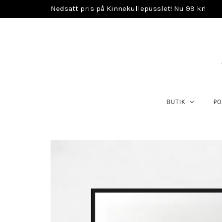
Nedsatt pris på Kinnekullepusslet! Nu 99 kr!
BUTIK
PO