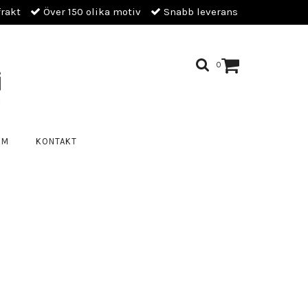
frakt
Över 150 olika motiv
Snabb leverans
0
OM
KONTAKT