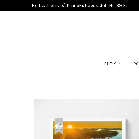
Nedsatt pris på Kinnekullepusslet! Nu 99 kr!
BUTIK
PO