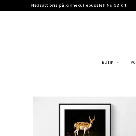
Nedsatt pris på Kinnekullepusslet! Nu 99 kr!
BUTIK
PO