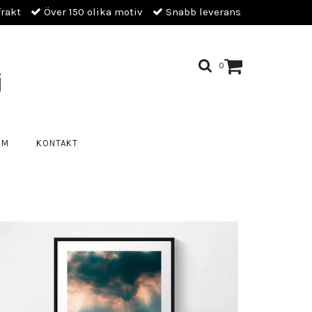
frakt
Över 150 olika motiv
Snabb leverans
0
OM
KONTAKT