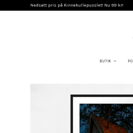
Nedsatt pris på Kinnekullepusslet! Nu 99 kr!
BUTIK
PO