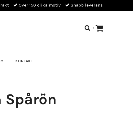
frakt
Över 150 olika motiv
Snabb leverans
0
OM
KONTAKT
n Spårön