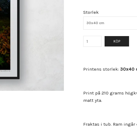
Storlek
30x40 cm
KÖP
Printens storlek:
30x40 
Print på 210 grams högkv
matt yta.
Fraktas i tub. Ram ingår 