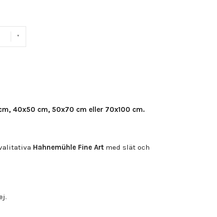
cm, 40x50 cm, 50x70 cm eller 70x100 cm.
alitativa
Hahnemühle Fine Art
med slät och
ej.