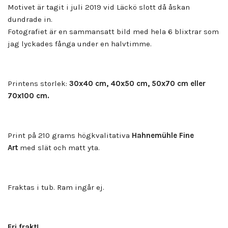
Motivet är tagit i juli 2019 vid Läckö slott då åskan
dundrade in.
Fotografiet är en sammansatt bild med hela 6 blixtrar som
jag lyckades fånga under en halvtimme.
Printens storlek:
30x40 cm, 40x50 cm, 50x70 cm eller
70x100 cm.
Print på 210 grams högkvalitativa
Hahnemühle Fine
Art
med slät och matt yta.
Fraktas i tub. Ram ingår ej.
Fri frakt!