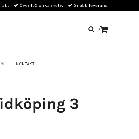
frakt
Över 150 olika motiv
Snabb leverans
0
OM
KONTAKT
Lidköping 3