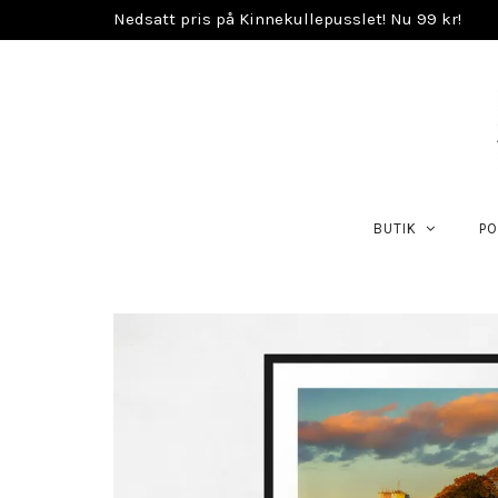
Nedsatt pris på Kinnekullepusslet! Nu 99 kr!
BUTIK
PO