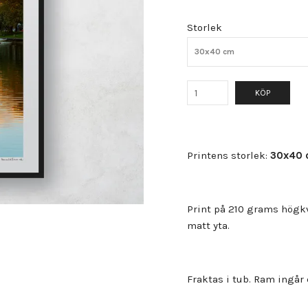
Storlek
30x40 cm
KÖP
Printens storlek:
30x40 
Print på 210 grams högkv
matt yta.
Fraktas i tub. Ram ingår 