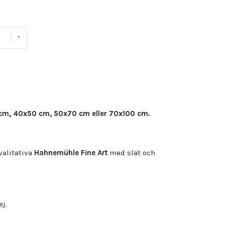
cm, 40x50 cm, 50x70 cm eller 70x100 cm.
alitativa
Hahnemühle Fine Art
med slät och
ej.