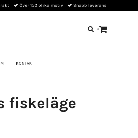
frakt
Över 150 olika motiv
Snabb leverans
0
OM
KONTAKT
 fiskeläge