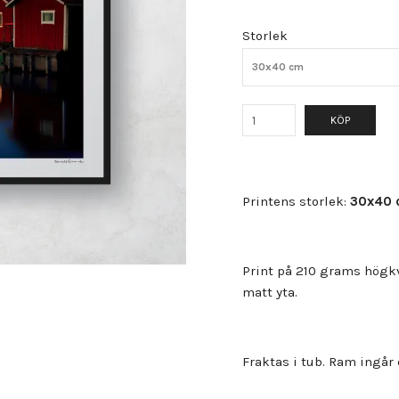
Storlek
30x40 cm
KÖP
Printens storlek:
30x40 
Print på 210 grams högkv
matt yta.
Fraktas i tub. Ram ingår 