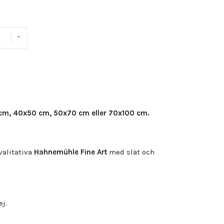
cm, 40x50 cm, 50x70 cm eller 70x100 cm.
alitativa
Hahnemühle Fine Art
med slät och
ej.