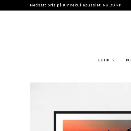
Nedsatt pris på Kinnekullepusslet! Nu 99 kr!
BUTIK
PO