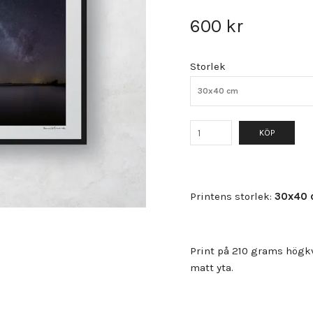
600 kr
Storlek
30x40 cm
KÖP
Printens storlek:
30x40 
Print på 210 grams högkv
matt yta.