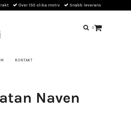
frakt
Över 150 olika motiv
Snabb leverans
0
OM
KONTAKT
gatan Naven