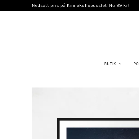
Nedsatt pris på Kinnekullepusslet! Nu 99 kr!
BUTIK
PO