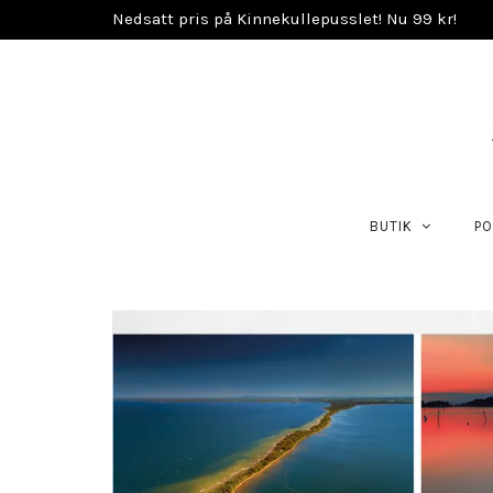
Nedsatt pris på Kinnekullepusslet! Nu 99 kr!
BUTIK
PO