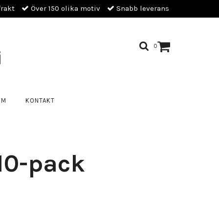
frakt
Över 150 olika motiv
Snabb leverans
0
OM
KONTAKT
10-pack